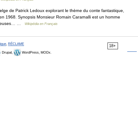
lge de Patrick Ledoux explorant le thème du conte fantastique,
né en 1968. Synopsis Monsieur Romain Caramalli est un homme
récieuses… …
Wikipédia en Français
ique
,
RÉCLAME
18+
Drupal,
WordPress, MODx.