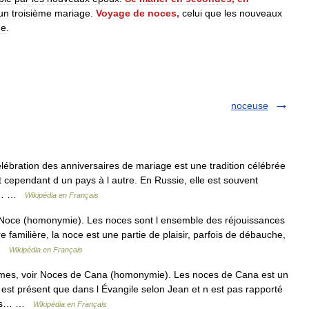
un
troisième
mariage
.
Voyage
de
noces
,
celui
que
les
nouveaux
ge
.
noceuse
ébration des anniversaires de mariage est une tradition célébrée
 cependant d un pays à l autre. En Russie, elle est souvent
rle… …
Wikipédia en Français
 Noce (homonymie). Les noces sont l ensemble des réjouissances
amilière, la noce est une partie de plaisir, parfois de débauche,
 …
Wikipédia en Français
mes, voir Noces de Cana (homonymie). Les noces de Cana est un
n est présent que dans l Évangile selon Jean et n est pas rapporté
e des… …
Wikipédia en Français