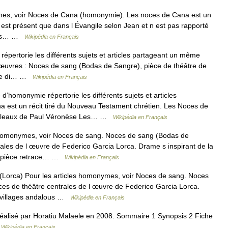
mes, voir Noces de Cana (homonymie). Les noces de Cana est un
n est présent que dans l Évangile selon Jean et n est pas rapporté
e des… …
Wikipédia en Français
pertorie les différents sujets et articles partageant un même
s œuvres : Noces de sang (Bodas de Sangre), pièce de théâtre de
zze di… …
Wikipédia en Français
’homonymie répertorie les différents sujets et articles
est un récit tiré du Nouveau Testament chrétien. Les Noces de
tableaux de Paul Véronèse Les… …
Wikipédia en Français
 homonymes, voir Noces de sang. Noces de sang (Bodas de
rales de l œuvre de Federico Garcia Lorca. Drame s inspirant de la
tte pièce retrace… …
Wikipédia en Français
Lorca) Pour les articles homonymes, voir Noces de sang. Noces
ces de théâtre centrales de l œuvre de Federico Garcia Lorca.
es villages andalous …
Wikipédia en Français
éalisé par Horatiu Malaele en 2008. Sommaire 1 Synopsis 2 Fiche
…
Wikipédia en Français