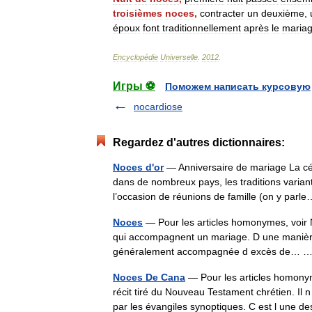
troisièmes
noces
,
contracter
un
deuxième
,
époux
font
traditionnellement
après
le
maria
Encyclopédie
Universelle
.
2012
.
Игры ⚽
Поможем написать курсовую
nocardiose
Regardez d'autres dictionnaires:
Noces d'or
— Anniversaire de mariage La cél
dans de nombreux pays, les traditions variant
l’occasion de réunions de famille (on y pa
Noces
— Pour les articles homonymes, voir
qui accompagnent un mariage. D une manière f
généralement accompagnée d excès de…
Noces De Cana
— Pour les articles homony
récit tiré du Nouveau Testament chrétien. Il 
par les évangiles synoptiques. C est l un