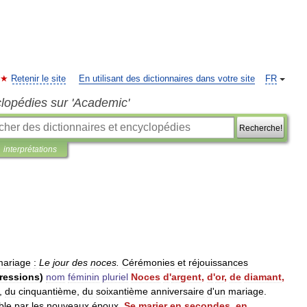
Retenir le site
En utilisant des dictionnaires dans votre site
FR
clopédies sur 'Academic'
Recherche!
interprétations
mariage
:
Le
jour
des
noces
.
Cérémonies
et
réjouissances
ressions
)
nom
féminin
pluriel
Noces
d
'
argent
,
d
'
or
,
de
diamant
,
,
du
cinquantième
,
du
soixantième
anniversaire
d
'
un
mariage
.
ble
par
les
nouveaux
époux
.
Se
marier
en
secondes
,
en