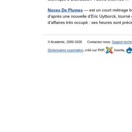
Noces De Plumes
— est un court métrage be
d’après une nouvelle d’Eric Uytborck, tour
d’affaires très occupé : ses heures sont p
© Academic, 2000-2026
Contactez-nous:
Support techn
Dictionnaires exportation
, créé sur PHP,
Joomla,