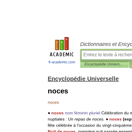
Dictionnaires et Ency
fr-academic.com
Encyclopédie Universelle
Encyclopédie Universelle
noces
noces
●
noces
nom
féminin
pluriel
Célébration
du
nuptiales
:
Un
repas
de
noces
.
●
noces
(
exp
fête
célébrée
à
l
'
occasion
du
vingt
-
cinquième
Nuit
de
noces
,
première
nuit
passée
ensem