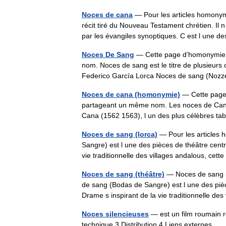
Noces de cana
— Pour les articles homony
récit tiré du Nouveau Testament chrétien. Il 
par les évangiles synoptiques. C est l un
Noces De Sang
— Cette page d’homonymie ré
nom. Noces de sang est le titre de plusieur
Federico García Lorca Noces de sang (No
Noces de cana (homonymie)
— Cette page d
partageant un même nom. Les noces de Cana 
Cana (1562 1563), l un des plus célèbres 
Noces de sang (lorca)
— Pour les articles
Sangre) est l une des pièces de théâtre cent
vie traditionnelle des villages andalous, ce
Noces de sang (théâtre)
— Noces de sang (
de sang (Bodas de Sangre) est l une des piè
Drame s inspirant de la vie traditionnelle d
Noces silencieuses
— est un film roumain r
technique 3 Distribution 4 Liens externes 